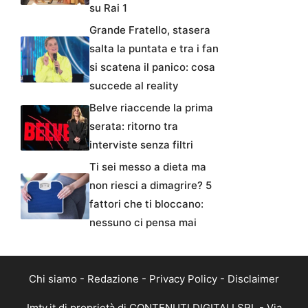
su Rai 1
Grande Fratello, stasera
salta la puntata e tra i fan
si scatena il panico: cosa
succede al reality
Belve riaccende la prima
serata: ritorno tra
interviste senza filtri
Ti sei messo a dieta ma
non riesci a dimagrire? 5
fattori che ti bloccano:
nessuno ci pensa mai
Chi siamo
-
Redazione
-
Privacy Policy
-
Disclaimer
Imtv.it di proprietà di CONTENUTI DIGITALI SRL - Via