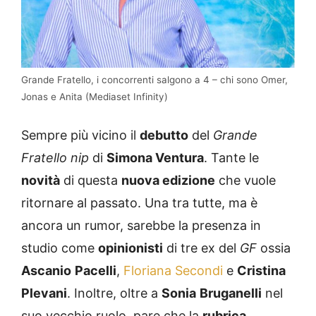
Grande Fratello, i concorrenti salgono a 4 – chi sono Omer,
Jonas e Anita (Mediaset Infinity)
Sempre più vicino il
debutto
del
Grande
Fratello nip
di
Simona Ventura
. Tante le
novità
di questa
nuova edizione
che vuole
ritornare al passato. Una tra tutte, ma è
ancora un rumor, sarebbe la presenza in
studio come
opinionisti
di tre ex del
GF
ossia
Ascanio
Pacelli
,
Floriana Secondi
e
Cristina
Plevani
. Inoltre, oltre a
Sonia
Bruganelli
nel
suo vecchio ruolo, pare che la
rubrica