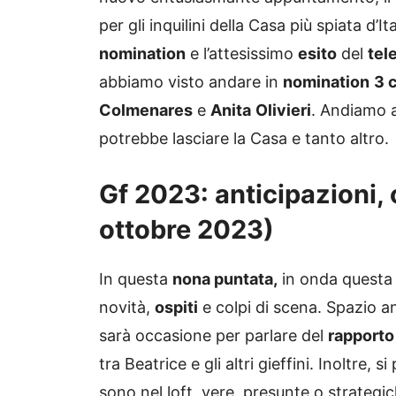
per gli inquilini della Casa più spiata d
nomination
e l’attesissimo
esito
del
tel
abbiamo visto andare in
nomination
3 
Colmenares
e
Anita
Olivieri
. Andiamo a
potrebbe lasciare la Casa e tanto altro.
Gf 2023: anticipazioni, 
ottobre 2023)
In questa
nona puntata,
in onda questa 
novità,
ospiti
e colpi di scena. Spazio a
sarà occasione per parlare del
rapporto
tra Beatrice e gli altri gieffini. Inoltre,
sono nel loft, vere, presunte o strate