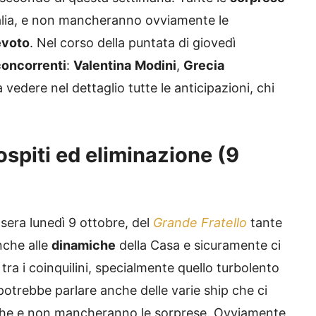
’Italia, e non mancheranno ovviamente le
evoto
. Nel corso della puntata di giovedì
concorrenti
:
Valentina
Modini
,
Grecia
 vedere nel dettaglio tutte le anticipazioni, chi
ospiti ed eliminazione (9
sera lunedì 9 ottobre, del
Grande Fratello
tante
nche alle
dinamiche
della Casa e sicuramente ci
tra i coinquilini, specialmente quello turbolento
 si potrebbe parlare anche delle varie ship che ci
giche e non mancheranno le sorprese. Ovviamente