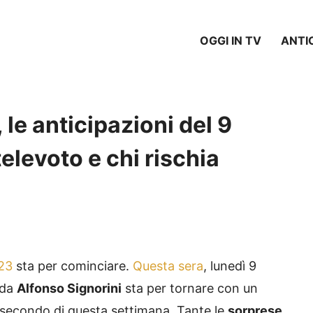
OGGI IN TV
ANTI
le anticipazioni del 9
elevoto e chi rischia
23
sta per cominciare.
Questa sera
, lunedì 9
 da
Alfonso Signorini
sta per tornare con un
secondo di questa settimana. Tante le
sorprese