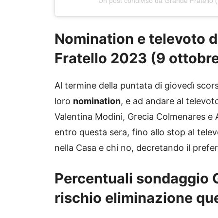
Un post condiviso da Grande Fratello (
Nomination e televoto d
Fratello 2023 (9 ottobr
Al termine della puntata di giovedì scors
loro
nomination
, e ad andare al televot
Valentina Modini, Grecia Colmenares e An
entro questa sera, fino allo stop al tele
nella Casa e chi no, decretando il prefer
Percentuali sondaggio G
rischio eliminazione qu