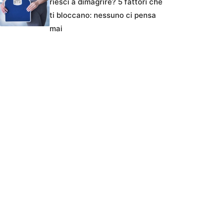
riesci a dimagrire? 5 fattori che
ti bloccano: nessuno ci pensa
mai