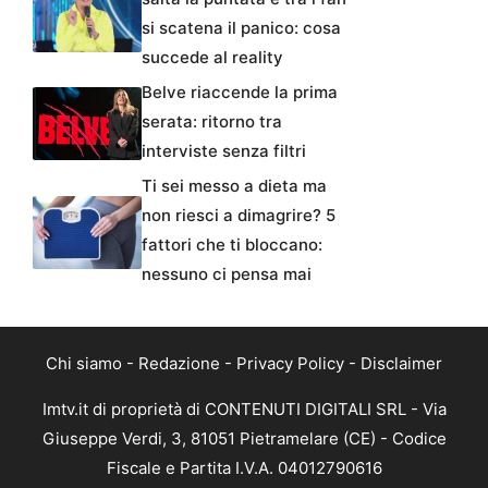
si scatena il panico: cosa
succede al reality
Belve riaccende la prima
serata: ritorno tra
interviste senza filtri
Ti sei messo a dieta ma
non riesci a dimagrire? 5
fattori che ti bloccano:
nessuno ci pensa mai
Chi siamo
-
Redazione
-
Privacy Policy
-
Disclaimer
Imtv.it di proprietà di CONTENUTI DIGITALI SRL - Via
Giuseppe Verdi, 3, 81051 Pietramelare (CE) - Codice
Fiscale e Partita I.V.A. 04012790616