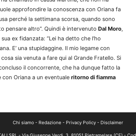
 vuole approfondire la conoscenza con Oriana fa
fusa perché la settimana scorsa, quando sono
to pensare altro”. Quindi è intervenuto
Dal Moro
,
sua ex fidanzata: “Lei ha detto che l’ho
iana. E’ una stupidaggine. Il mio legame con
osa sia venuta a fare qui al Grande Fratello. Si
a concluso il concorrente, che ha dunque fatto la
te con Oriana a un eventuale
ritorno di fiamma
Chi siamo
-
Redazione
-
Privacy Policy
-
Disclaimer
ALI SRL - Via Giuseppe Verdi, 3, 81051 Pietramelare (CE) - Cod