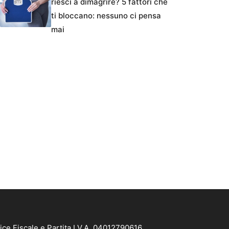
riesci a dimagrire? 5 fattori che
ti bloccano: nessuno ci pensa
mai
ice Fiscale e Partita I.V.A. 04012790616