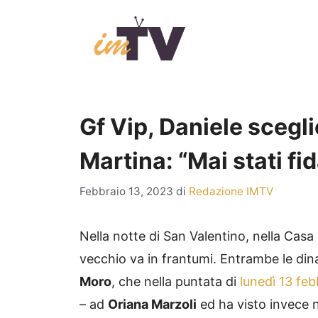
Vai
al
contenuto
Gf Vip, Daniele scegl
Martina: “Mai stati fi
Febbraio 13, 2023
di
Redazione IMTV
Nella notte di San Valentino, nella Casa
vecchio va in frantumi. Entrambe le d
Moro
, che nella puntata di
lunedì 13 feb
– ad
Oriana Marzoli
ed ha visto invece 