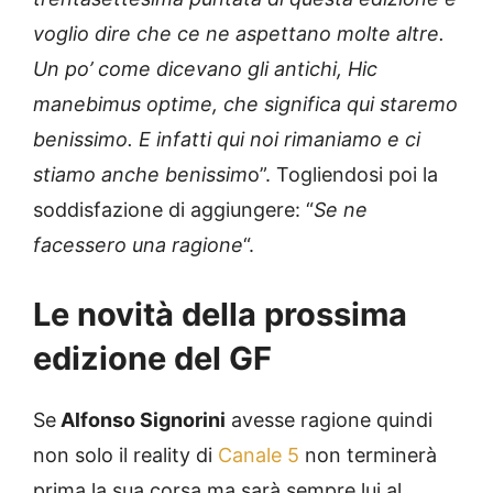
voglio dire che ce ne aspettano molte altre.
Un po’ come dicevano gli antichi, Hic
manebimus optime, che significa qui staremo
benissimo. E infatti qui noi rimaniamo e ci
stiamo anche benissim
o”. Togliendosi poi la
soddisfazione di aggiungere: “
Se ne
facessero una ragione
“.
Le novità della prossima
edizione del GF
Se
Alfonso Signorini
avesse ragione quindi
non solo il reality di
Canale 5
non terminerà
prima la sua corsa ma sarà sempre lui al