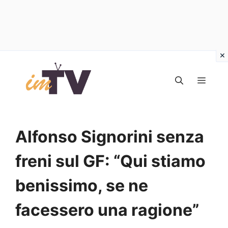
Vai
al
MEN
contenuto
Alfonso Signorini senza
freni sul GF: “Qui stiamo
benissimo, se ne
facessero una ragione”