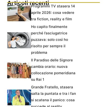
Articoli recenti
Programmi TV stasera 14
aprile 2026: cosa vedere
tra fiction, reality e film
Ho capito finalmente
perché l’asciugatrice
puzzava: solo così ho
risolto per sempre il
problema
Il Paradiso delle Signore
cambia orario: nuova
collocazione pomeridiana
su Rai 1
Grande Fratello, stasera
salta la puntata e tra i fan
si scatena il panico: cosa
succede al reality