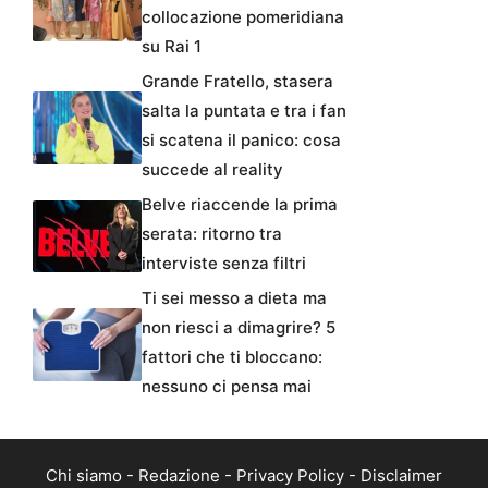
collocazione pomeridiana
su Rai 1
Grande Fratello, stasera
salta la puntata e tra i fan
si scatena il panico: cosa
succede al reality
Belve riaccende la prima
serata: ritorno tra
interviste senza filtri
Ti sei messo a dieta ma
non riesci a dimagrire? 5
fattori che ti bloccano:
nessuno ci pensa mai
Chi siamo
-
Redazione
-
Privacy Policy
-
Disclaimer