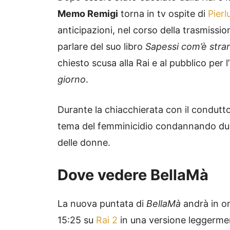
Memo Remigi
torna in tv ospite di
Pierl
anticipazioni, nel corso della trasmissio
parlare del suo libro
Sapessi com’è stra
chiesto scusa alla Rai e al pubblico per
giorno
.
Durante la chiacchierata con il condutt
tema del femminicidio condannando dura
delle donne.
Dove vedere BellaMà
La nuova puntata di
BellaMà
andrà in on
15:25 su
Rai 2
in una versione leggermen