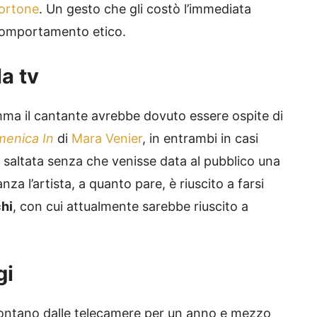
ortone
. Un gesto che gli costò l’immediata
l comportamento etico.
la tv
ma il cantante avrebbe dovuto essere ospite di
enica In
di
Mara Venier
, in entrambi in casi
saltata senza che venisse data al pubblico una
a l’artista, a quanto pare, è riuscito a farsi
hi
, con cui attualmente sarebbe riuscito a
gi
 lontano dalle telecamere per un anno e mezzo