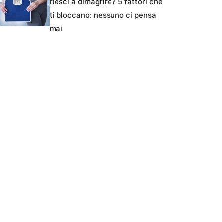
riesci a dimagrire? 5 fattori che
ti bloccano: nessuno ci pensa
mai