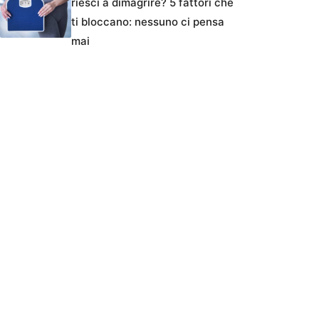
riesci a dimagrire? 5 fattori che
ti bloccano: nessuno ci pensa
mai