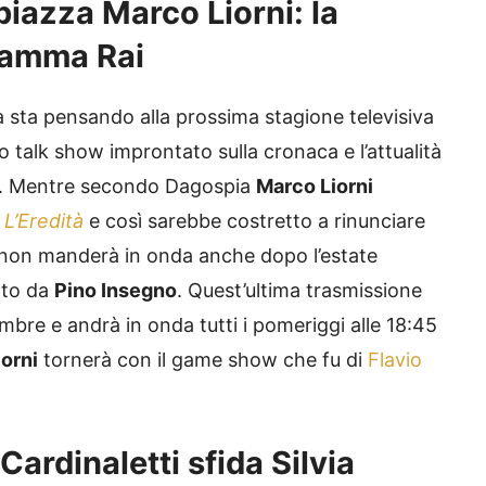
piazza Marco Liorni: la
ramma Rai
ià sta pensando alla prossima stagione televisiva
alk show improntato sulla cronaca e l’attualità
. Mentre secondo Dagospia
Marco Liorni
e
L’Eredità
e così sarebbe costretto a rinunciare
ai non manderà in onda anche dopo l’estate
tto da
Pino Insegno
. Quest’ultima trasmissione
embre e andrà in onda tutti i pomeriggi alle 18:45
iorni
tornerà con il game show che fu di
Flavio
Cardinaletti sfida Silvia