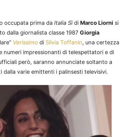
gio occupata prima da
Italia Sì
di
Marco Liorni
si
o dalla giornalista classe 1987
Giorgia
dare”
Verissimo
di
Silvia Toffanin
, una certezza
numeri impressionanti di telespettatori e di
fficiali però, saranno annunciate soltanto a
alla varie emittenti i palinsesti televisivi.