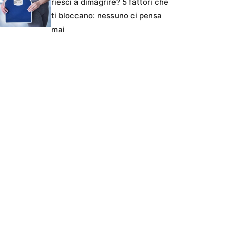
riesci a dimagrire? 5 fattori che
ti bloccano: nessuno ci pensa
mai