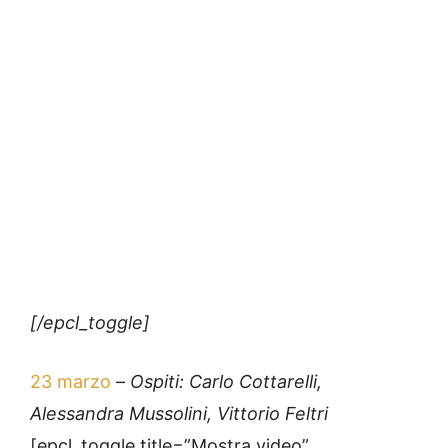
[/epcl_toggle]
23 marzo
–
Ospiti: Carlo Cottarelli,
Alessandra Mussolini, Vittorio Feltri
[epcl_toggle title=”Mostra video”