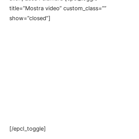
title=”Mostra video” custom_class=””
show=”closed”]
[/epcl_toggle]