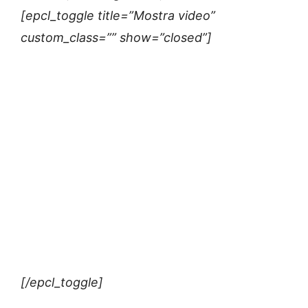
[epcl_toggle title=”Mostra video”
custom_class=”” show=”closed”]
[/epcl_toggle]