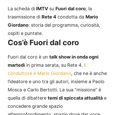
La scheda di
IMTV
su
Fuori dal coro
, la
trasmissione di
Rete 4
condotta da
Mario
Giordano
: storia del programma, curiosità,
ospiti e puntate.
Cos’è Fuori dal coro
Fuori dal coro è un
talk show in onda ogni
martedì
in prima serata, su Rete 4.
Il
conduttore è Mario Giordano
, che ne è anche
l’ideatore e uno tra gli autori, insieme a Paolo
Mosca e Carlo Bertotti. La sua “missione” è
quella di dibattere
temi di spiccata attualità
e
concedere grande spazio
all’approfondimento, spazio dove dar voce