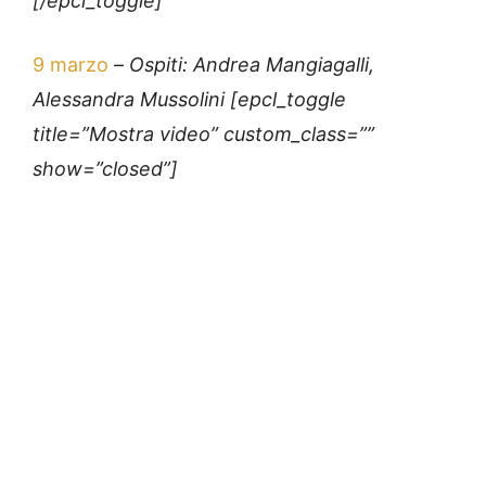
[/epcl_toggle]
9 marzo
–
Ospiti: Andrea Mangiagalli,
Alessandra Mussolini [epcl_toggle
title=”Mostra video” custom_class=””
show=”closed”]