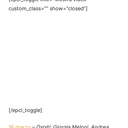
custom_class=”” show=”closed”]
[/epcl_toggle]
16 marzo
–
Ospiti: Giorgia Meloni, Andrea