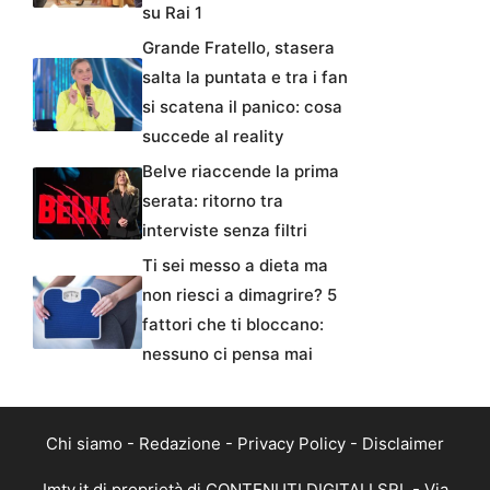
su Rai 1
Grande Fratello, stasera
salta la puntata e tra i fan
si scatena il panico: cosa
succede al reality
Belve riaccende la prima
serata: ritorno tra
interviste senza filtri
Ti sei messo a dieta ma
non riesci a dimagrire? 5
fattori che ti bloccano:
nessuno ci pensa mai
Chi siamo
-
Redazione
-
Privacy Policy
-
Disclaimer
Imtv.it di proprietà di CONTENUTI DIGITALI SRL - Via