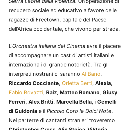
Sierra Leone dalla violenza
. Un’operazione di
recupero sociale ed educativo a favore delle
ragazze di Freetown, capitale del Paese
dell’Africa occidentale, che vivono per strada.
L’
Orchestra italiana del Cinema
avrà il piacere
di accompagnare un cast di artisti italiani e
internazionali di grande notorietà. Tra gli
interpreti nostrani ci saranno
Al Bano
,
Riccardo Cocciante
,
Orietta Berti
,
Alexia
,
Fabio Rovazzi
,
Raiz
,
Matteo Romano
,
Giusy
Ferreri
,
Alex Britti
,
Marcella Bella
, i
Gemelli
di Guidonia
e il
Piccolo Coro le Dolci Note
.
Nel parterre di cantanti stranieri troveremo
Christopher Cross, Alin Stoica, Viktoria