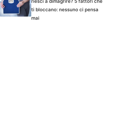
riesci a dimagrire? 5 fattori che
ti bloccano: nessuno ci pensa
mai