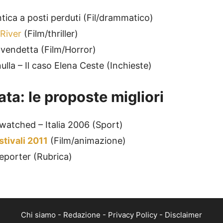
tica a posti perduti (Fil/drammatico)
 River
(Film/thriller)
a vendetta (Film/Horror)
lla – Il caso Elena Ceste (Inchieste)
ta: le proposte migliori
watched – Italia 2006 (Sport)
 stivali 2011
(Film/animazione)
eporter (Rubrica)
Chi siamo
-
Redazione
-
Privacy Policy
-
Disclaimer