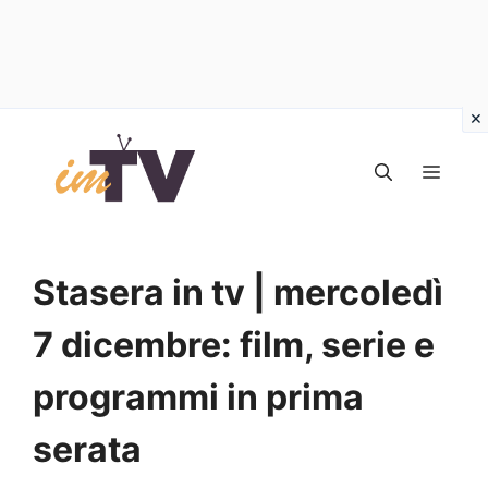
Vai
al
MEN
contenuto
Stasera in tv | mercoledì
7 dicembre: film, serie e
programmi in prima
serata