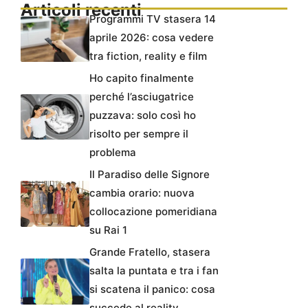
Articoli recenti
Programmi TV stasera 14
aprile 2026: cosa vedere
tra fiction, reality e film
Ho capito finalmente
perché l’asciugatrice
puzzava: solo così ho
risolto per sempre il
problema
Il Paradiso delle Signore
cambia orario: nuova
collocazione pomeridiana
su Rai 1
Grande Fratello, stasera
salta la puntata e tra i fan
si scatena il panico: cosa
succede al reality