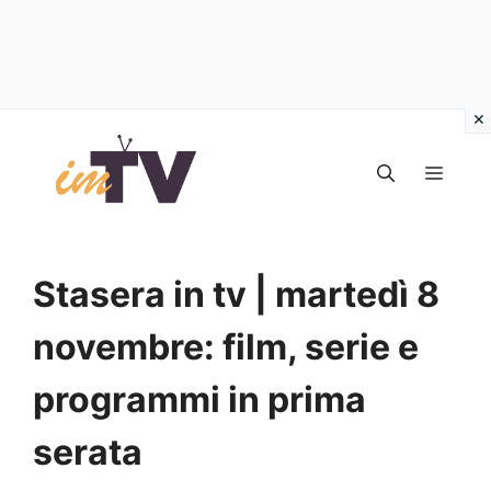
Vai
al
MEN
contenuto
Stasera in tv | martedì 8
novembre: film, serie e
programmi in prima
serata