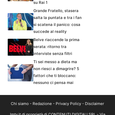
su Rai 1
Grande Fratello, stasera
salta la puntata e tra i fan
si scatena il panico: cosa
succede al reality
Belve riaccende la prima
serata: ritorno tra
interviste senza filtri
Ti sei messo a dieta ma
non riesci a dimagrire? 5
fattori che ti bloccano:
nessuno ci pensa mai
Chi siamo
-
Redazione
-
Privacy Policy
-
Disclaimer
Imtv.it di proprietà di CONTENUTI DIGITALI SRL - Via