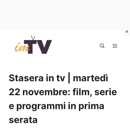
Vai
al
MEN
contenuto
Stasera in tv | martedì
22 novembre: film, serie
e programmi in prima
serata