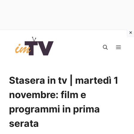
Vai
al
MEN
contenuto
Stasera in tv | martedì 1
novembre: film e
programmi in prima
serata