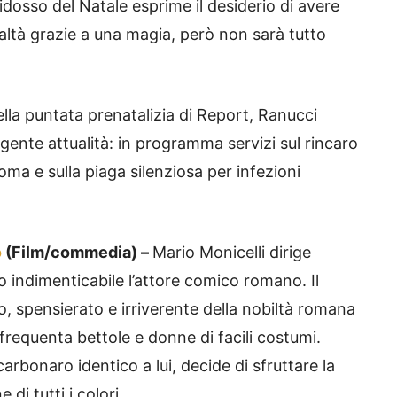
osso del Natale esprime il desiderio di avere
ealtà grazie a una magia, però non sarà tutto
lla puntata prenatalizia di Report, Ranucci
ente attualità: in programma servizi sul rincaro
oma e sulla piaga silenziosa per infezioni
o
(Film/commedia) –
Mario Monicelli dirige
o indimenticabile l’attore comico romano. Il
, spensierato e irriverente della nobiltà romana
frequenta bettole e donne di facili costumi.
bonaro identico a lui, decide di sfruttare la
i tutti i colori.