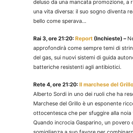
deluso da una mancata promozione, a rid
una vita diversa: il suo sogno diventa r
bello come sperava…
Rai 3, ore 21:20:
Report
(Inchieste) –
Ne
approfondirà come sempre temi di string
del gas, sui nuovi sistemi di guida auton
batteriche resistenti agli antibiotici.
Rete 4, ore 21:20:
Il marchese del Grill
Alberto Sordi in uno dei ruoli che ha res
Marchese del Grillo è un esponente ricco
ottocentesca che per sfuggire alla noia 
Quando incrocia Gasparino, un povero car
somiglianza a suo favore per combinarne d