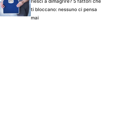
riesci a dimagrire? 5 fattori che
ti bloccano: nessuno ci pensa
mai