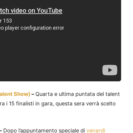
(Talent Show)
–
Quarta e ultima puntata del talent
 i 15 finalisti in gara, questa sera verrà scelto
–
Dopo l’appuntamento speciale di
venerdì