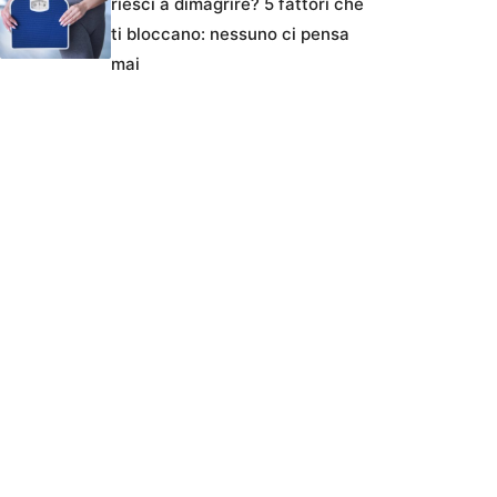
riesci a dimagrire? 5 fattori che
ti bloccano: nessuno ci pensa
mai