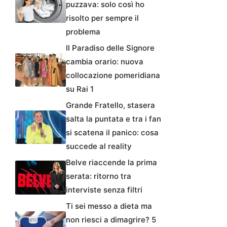
puzzava: solo così ho
risolto per sempre il
problema
Il Paradiso delle Signore
cambia orario: nuova
collocazione pomeridiana
su Rai 1
Grande Fratello, stasera
salta la puntata e tra i fan
si scatena il panico: cosa
succede al reality
Belve riaccende la prima
serata: ritorno tra
interviste senza filtri
Ti sei messo a dieta ma
non riesci a dimagrire? 5