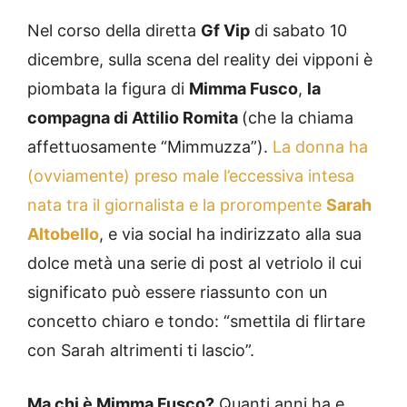
Nel corso della diretta
Gf Vip
di sabato 10
dicembre, sulla scena del reality dei vipponi è
piombata la figura di
Mimma Fusco
,
la
compagna di Attilio Romita
(che la chiama
affettuosamente “Mimmuzza”).
La donna ha
(ovviamente) preso male l’eccessiva intesa
nata tra il giornalista e la prorompente
Sarah
Altobello
, e via social ha indirizzato alla sua
dolce metà una serie di post al vetriolo il cui
significato può essere riassunto con un
concetto chiaro e tondo: “smettila di flirtare
con Sarah altrimenti ti lascio”.
Ma chi è Mimma Fusco?
Quanti anni ha e