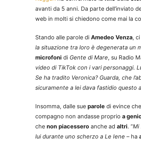
avanti da 5 anni. Da parte dell’inviato d
web in molti si chiedono come mai la cop
Stando alle parole di
Amedeo
Venza
, c
la situazione tra loro è degenerata un
microfoni
di
Gente di Mare
, su Radio M
video di TikTok con i vari personaggi. Lu
Se ha tradito Veronica? Guarda, che l’ab
sicuramente a lei dava fastidio questo a
Insomma, dalle sue
parole
di evince ch
compagno non andasse proprio
a geni
che
non
piacessero
anche ad
altri
. “
Mi
lui durante uno scherzo a Le Iene
– ha