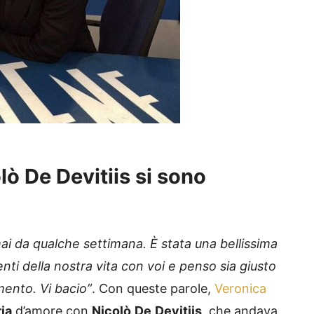
ò De Devitiis si sono
rmai da qualche settimana. È stata una bellissima
i della nostra vita con voi e penso sia giusto
ento. Vi bacio”
. Con queste parole,
Veronica
ria
d’amore con
Nicolò
De
Devitiis
, che andava