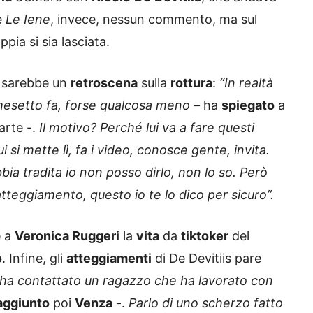
e
Le Iene
, invece, nessun commento, ma sul
pia si sia lasciata.
i sarebbe un
retroscena
sulla
rottura
:
“In realtà
 mesetto fa, forse qualcosa meno –
ha
spiegato
a
arte -.
Il motivo? Perché lui va a fare questi
i si mette lì, fa i video, conosce gente, invita.
bia tradita io non posso dirlo, non lo so. Però
tteggiamento, questo io te lo dico per sicuro”.
e a
Veronica Ruggeri
la
vita
da
tiktoker
del
o
. Infine, gli
atteggiamenti
di De Devitiis pare
 ha contattato un ragazzo che ha lavorato con
aggiunto
poi
Venza
-.
Parlo di uno scherzo fatto