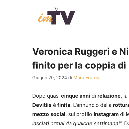
Vai
al
contenuto
Veronica Ruggeri e Ni
finito per la coppia d
Giugno 20, 2024
di
Mara Fratus
Dopo quasi
cinque anni
di
relazione
, l
Devitiis
è
finita
. L’annuncio della
rottur
mezzo
social
, sul profilo
Instagram
di l
lasciati ormai da qualche settimana!”.
Da