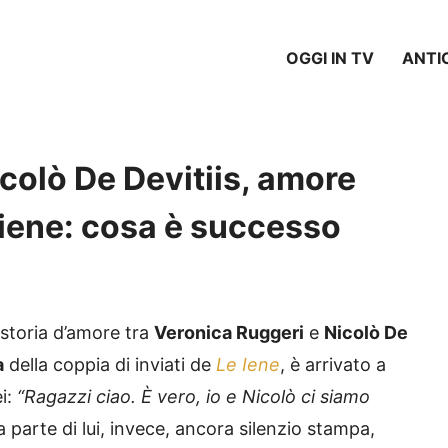
OGGI IN TV
ANTI
colò De Devitiis, amore
i iene: cosa è successo
a storia d’amore tra
Veronica Ruggeri
e
Nicolò De
a
della coppia di inviati de
Le Iene
, è arrivato a
ei:
“Ragazzi ciao. È vero, io e Nicolò ci siamo
 parte di lui, invece, ancora silenzio stampa,