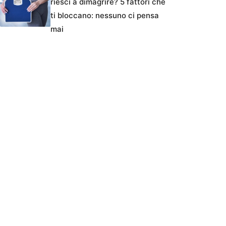
riesci a dimagrire? 5 fattori che
ti bloccano: nessuno ci pensa
mai