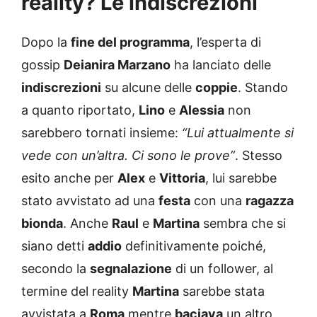
reality? Le indiscrezioni
Dopo la
fine del programma
, l’esperta di
gossip
Deianira Marzano
ha lanciato delle
indiscrezioni
su alcune delle
coppie
. Stando
a quanto riportato,
Lino
e
Alessia
non
sarebbero tornati insieme:
“Lui attualmente si
vede con un’altra. Ci sono le prove”
. Stesso
esito anche per
Alex
e
Vittoria
, lui sarebbe
stato avvistato ad una
festa
con una
ragazza
bionda
. Anche
Raul
e
Martina
sembra che si
siano detti
addio
definitivamente poiché,
secondo la
segnalazione
di un follower, al
termine del reality
Martina
sarebbe stata
avvistata a
Roma
mentre
baciava
un altro