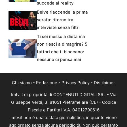
succede al reality
Belve riaccende la prima
serata: ritorno tra
interviste senza filtri
Ti sei messo a dieta ma
non riesci a dimagrire? 5
fattori che ti bloccano:
nessuno ci pensa mai
Chi siamo
-
Redazione
-
Privacy Policy
-
Disclaimer
Imtv.it di proprietà di CONTENUTI DIGITALI SRL - Via
Giuseppe Verdi, 3, 81051 Pietramelare (CE) - Codice
Fiscale e Partita I.V.A. 04012790616
Imtv.it non è una testata giornalistica, in quanto viene
aggiornato senza alcuna periodicità. Non può pertanto