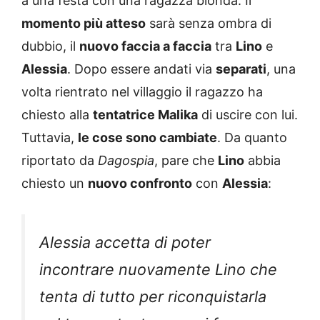
a una festa con una ragazza bionda. Il
momento più atteso
sarà senza ombra di
dubbio, il
nuovo faccia a faccia
tra
Lino
e
Alessia
. Dopo essere andati via
separati
, una
volta rientrato nel villaggio il ragazzo ha
chiesto alla
tentatrice Malika
di uscire con lui.
Tuttavia,
le cose sono cambiate
. Da quanto
riportato da
Dagospia
, pare che
Lino
abbia
chiesto un
nuovo confronto
con
Alessia
:
Alessia accetta di poter
incontrare nuovamente Lino che
tenta di tutto per riconquistarla