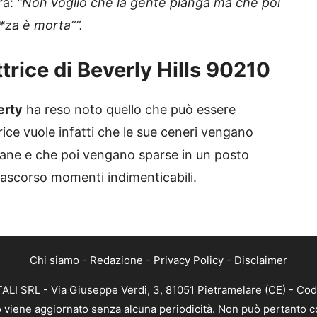
ra:
“Non voglio che la gente pianga ma che poi
**za è morta””.
ttrice di Beverly Hills 90210
erty
ha reso noto quello che può essere
trice vuole infatti che le sue ceneri vengano
cane e che poi vengano sparse in un posto
rascorso momenti indimenticabili.
Chi siamo
-
Redazione
-
Privacy Policy
-
Disclaimer
ALI SRL - Via Giuseppe Verdi, 3, 81051 Pietramelare (CE) - Cod
nto viene aggiornato senza alcuna periodicità. Non può pertanto co