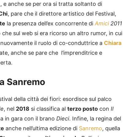
, e anche se per ora si tratta soltanto di
Chi
, pare che il direttore artistico del Festival,
te
la presenza dell’ex concorrente di
Amici
2011
 che sul web si era ricorso un altro rumor, in cui
 nuovamente il ruolo di co-conduttrice a
Chiara
rate, anche se pare che l’imprenditrice e
ferta.
a a Sanremo
ival della città dei fiori: esordisce sul palco
le
, nel
2018
si classifica al
terzo posto
con
Il
a in gara con il brano
Dieci
. Infine, la regina del
te
anche nell’ultima edizione di
Sanremo
, quella