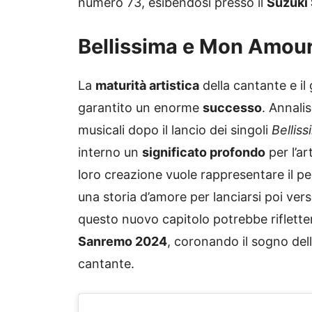
numero 73, esibendosi presso il
Suzuki
Bellissima e Mon Amour i
La
maturità artistica
della cantante e i
garantito un enorme
successo
. Annali
musicali dopo il lancio dei singoli
Bellis
interno un
significato profondo
per l’ar
loro creazione vuole rappresentare il p
una storia d’amore per lanciarsi poi ver
questo nuovo capitolo potrebbe riflett
Sanremo 2024
, coronando il sogno dell
cantante.