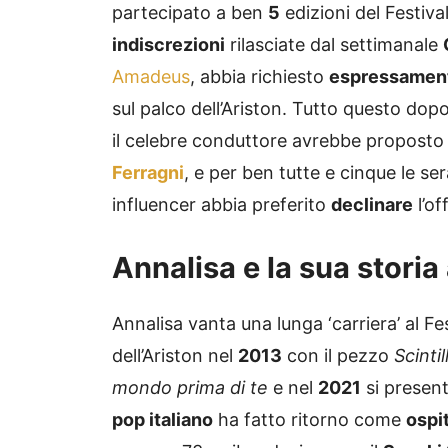
partecipato a ben
5
edizioni del Festival
indiscrezioni
rilasciate dal settimanale
Amadeus
, abbia richiesto
espressamen
sul palco dell’Ariston. Tutto questo dopo
il celebre conduttore avrebbe proposto
Ferragni
, e per ben tutte e cinque le se
influencer abbia preferito
declinare
l’of
Annalisa e la sua stori
Annalisa vanta una lunga ‘carriera’ al Fest
dell’Ariston nel
2013
con il pezzo
Scintil
mondo prima di te
e nel
2021
si present
pop italiano
ha fatto ritorno come
ospi