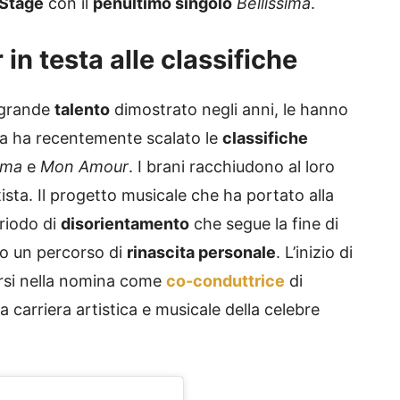
 Stage
con il
penultimo singolo
Bellissima
.
n testa alle classifiche
l grande
talento
dimostrato negli anni, le hanno
sa ha recentemente scalato le
classifiche
sima
e
Mon Amour
. I brani racchiudono al loro
tista. Il progetto musicale che ha portato alla
eriodo di
disorientamento
che segue la fine di
so un percorso di
rinascita personale
. L’inizio di
ersi nella nomina come
co-conduttrice
di
a carriera artistica e musicale della celebre