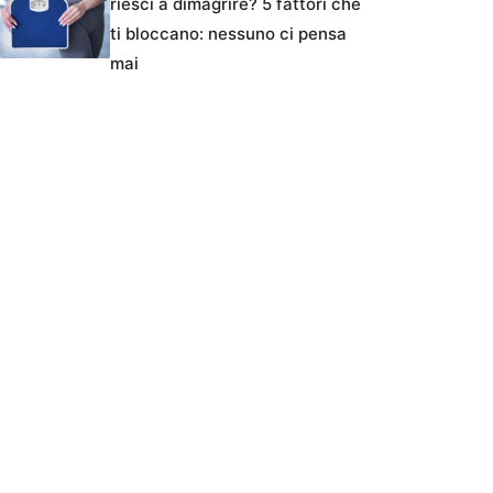
riesci a dimagrire? 5 fattori che
ti bloccano: nessuno ci pensa
mai