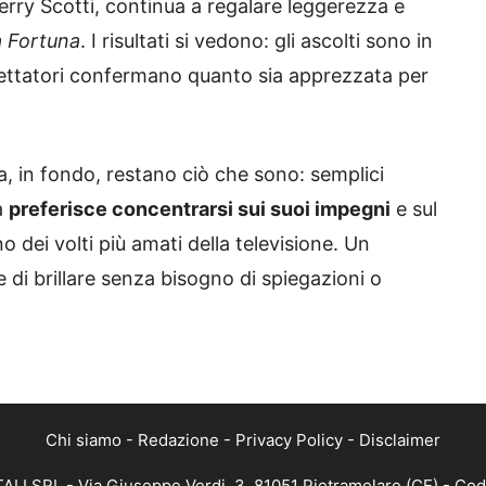
erry Scotti, continua a regalare leggerezza e
a Fortuna
. I risultati si vedono: gli ascolti sono in
spettatori confermano quanto sia apprezzata per
a, in fondo, restano ciò che sono: semplici
a
preferisce concentrarsi sui suoi impegni
e sul
 dei volti più amati della televisione. Un
di brillare senza bisogno di spiegazioni o
Chi siamo
-
Redazione
-
Privacy Policy
-
Disclaimer
ALI SRL - Via Giuseppe Verdi, 3, 81051 Pietramelare (CE) - Cod