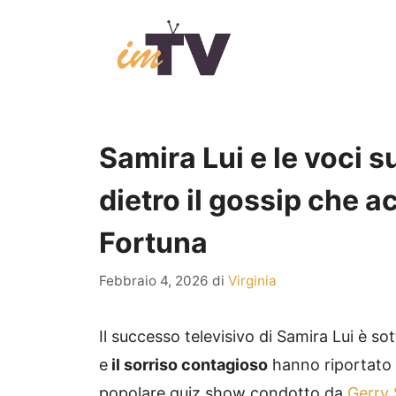
Vai
al
contenuto
Samira Lui e le voci s
dietro il gossip che 
Fortuna
Febbraio 4, 2026
di
Virginia
Il successo televisivo di Samira Lui è sott
e
il sorriso contagioso
hanno riportato
popolare quiz show condotto da
Gerry 