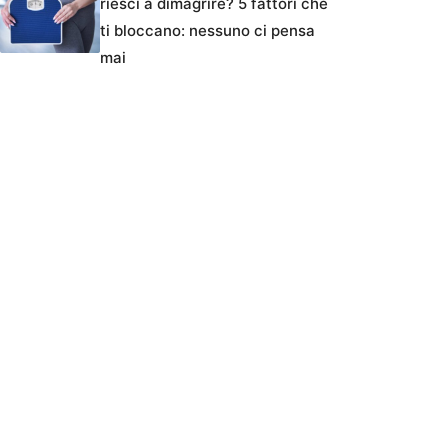
riesci a dimagrire? 5 fattori che
ti bloccano: nessuno ci pensa
mai