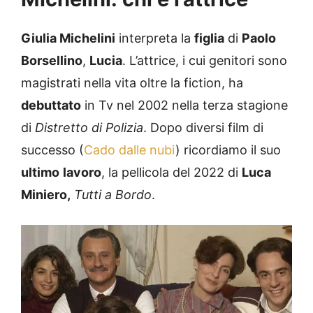
Giulia Michelini
interpreta la
figlia
di
Paolo
Borsellino
,
Lucia
. L’attrice, i cui genitori sono
magistrati nella vita oltre la fiction, ha
debuttato
in Tv nel 2002 nella terza stagione
di
Distretto di Polizia
. Dopo diversi film di
successo (
Cado dalle nubi
) ricordiamo il suo
ultimo
lavoro
, la pellicola del 2022 di
Luca
Miniero,
Tutti a Bordo
.