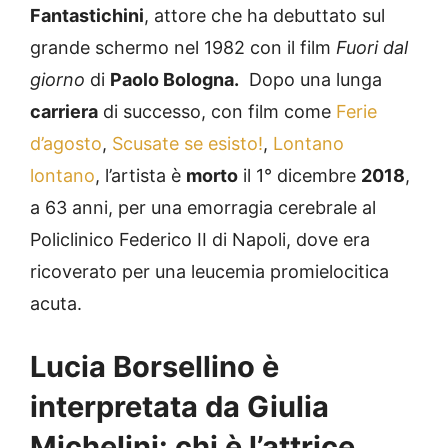
Fantastichini
, attore che ha debuttato sul
grande schermo nel 1982 con il film
Fuori dal
giorno
di
Paolo Bologna.
Dopo una lunga
carriera
di successo, con film come
Ferie
d’agosto
,
Scusate se esisto!
,
Lontano
lontano
, l’artista è
morto
il 1° dicembre
2018
,
a 63 anni, per una emorragia cerebrale al
Policlinico Federico II di Napoli, dove era
ricoverato per una leucemia promielocitica
acuta.
Lucia Borsellino è
interpretata da Giulia
Michelini: chi è l’attrice