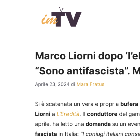
Vai
al
contenuto
Marco Liorni dopo ‘l’el
“Sono antifascista”. 
Aprile 23, 2024
di
Mara Fratus
Si è scatenata un vera e propria
bufera
Liorni
a
L’Eredità
. Il
conduttore
del gam
aprile, ha letto una
domanda
su un even
fascista
in Italia:
“I coniugi italiani cons