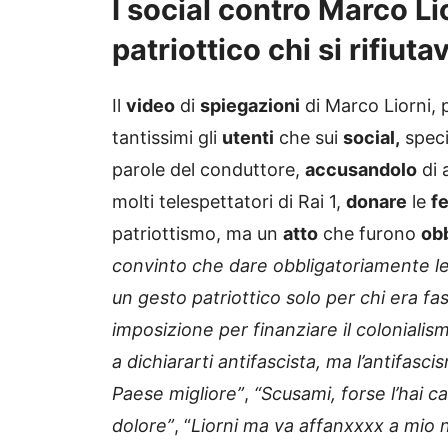
I social contro Marco Li
patriottico chi si rifiut
Il
video
di
spiegazioni
di Marco Liorni,
tantissimi gli
utenti
che sui
social,
speci
parole del conduttore,
accusandolo
di 
molti telespettatori di Rai 1,
donare
le
fe
patriottismo, ma un
atto
che furono
obb
convinto che dare obbligatoriamente le f
un gesto patriottico solo per chi era f
imposizione per finanziare il colonialis
a dichiararti antifascista, ma l’antifas
Paese migliore”
,
“Scusami, forse l’hai c
dolore”
, “
Liorni ma va affanxxxx a mio n