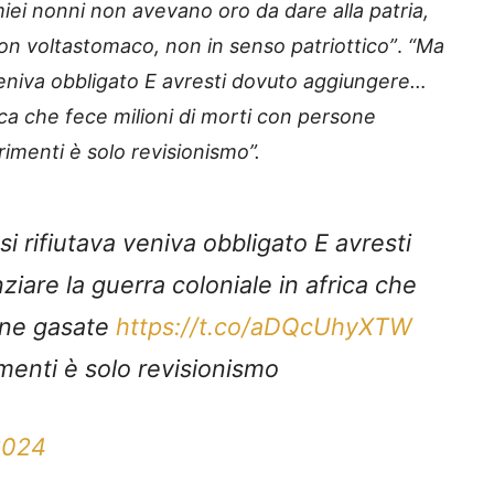
miei nonni non avevano oro da dare alla patria,
con voltastomaco, non in senso patriottico”
.
“Ma
a veniva obbligato E avresti dovuto aggiungere…
rica che fece milioni di morti con persone
rimenti è solo revisionismo”.
si rifiutava veniva obbligato E avresti
iare la guerra coloniale in africa che
sone gasate
https://t.co/aDQcUhyXTW
imenti è solo revisionismo
 2024