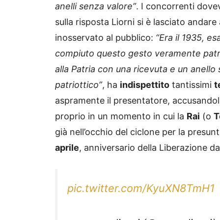
anelli senza valore”
. I concorrenti dove
sulla risposta Liorni si è lasciato andare
inosservato al pubblico:
“Era il 1935, e
compiuto questo gesto veramente patrio
alla Patria con una ricevuta e un anell
patriottico”
, ha
indispettito
tantissimi
t
aspramente il presentatore, accusandol
proprio in un momento in cui la
Rai
(o
T
già nell’occhio del ciclone per la presun
aprile
, anniversario della Liberazione da
pic.twitter.com/KyuXN8TmH1