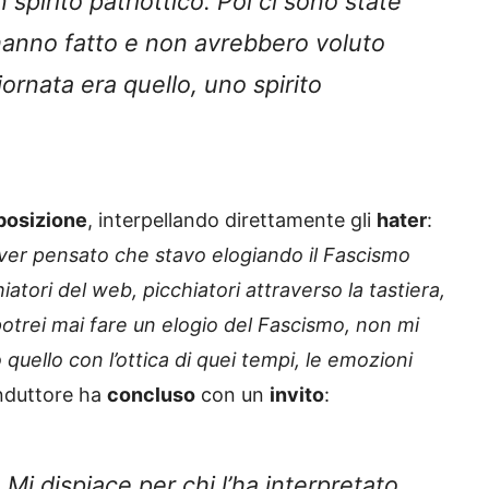
n spirito patriottico. Poi ci sono state
’hanno fatto e non avrebbero voluto
giornata era quello, uno spirito
posizione
, interpellando direttamente gli
hater
:
aver pensato che stavo elogiando il Fascismo
atori del web, picchiatori attraverso la tastiera,
potrei mai fare un elogio del Fascismo, non mi
uello con l’ottica di quei tempi, le emozioni
conduttore ha
concluso
con un
invito
:
Mi dispiace per chi l’ha interpretato