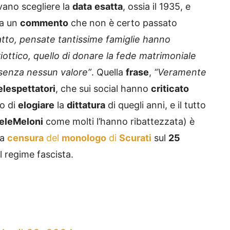
vano scegliere la
data
esatta
, ossia il 1935, e
 a un
commento
che non è certo passato
satto, pensate tantissime famiglie hanno
ttico, quello di donare la fede matrimoniale
o senza nessun valore”
. Quella
frase
,
“Veramente
elespettatori
, che sui social hanno
criticato
o di
elogiare
la
dittatura
di quegli anni, e il tutto
eleMeloni
come molti l’hanno ribattezzata) è
ta
censura
del
monologo
di
Scurati
sul
25
l regime fascista.