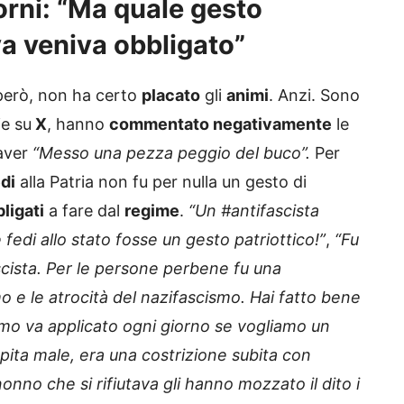
orni: “Ma quale gesto
ava veniva obbligato”
 però, non ha certo
placato
gli
animi
. Anzi. Sono
e su
X
, hanno
commentato negativamente
le
aver
“Messo una pezza peggio del buco”.
Per
di
alla Patria non fu per nulla un gesto di
ligati
a fare dal
regime
.
“Un #antifascista
edi allo stato fosse un gesto patriottico!”
,
“Fu
ascista. Per le persone perbene fu una
mo e le atrocità del nazifascismo. Hai fatto bene
cismo va applicato ogni giorno se vogliamo un
apita male, era una costrizione subita con
onno che si rifiutava gli hanno mozzato il dito i