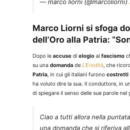
— marco liorni (@marcoliorni)
Marco Liorni si sfoga do
dell’Oro alla Patria: “So
Dopo le
accuse
di
elogio
al
fascismo
ch
su una
domanda
de
L’Eredità
, che rico
Patria
, in cui gli italiani furono
costretti
ha voluto dire la sua. Il conduttore, in u
di spiegare il senso delle sue parole nel
Ciao a tutti allora nella puntata
una domanda che si riferiva all