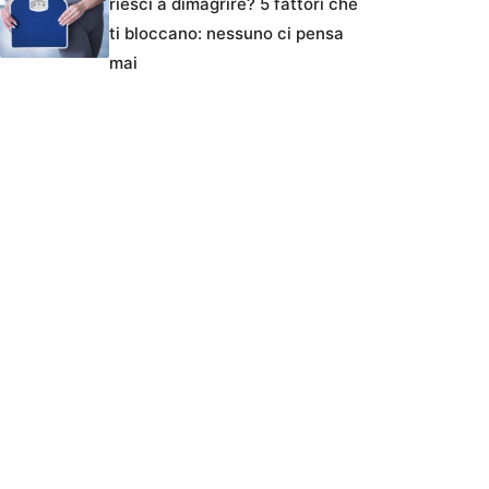
riesci a dimagrire? 5 fattori che
ti bloccano: nessuno ci pensa
mai