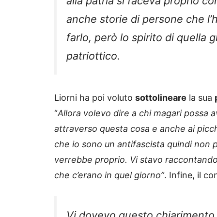
alla patria si faceva proprio co
anche storie di persone che l
farlo, però lo spirito di quella 
patriottico.
Liorni ha poi voluto
sottolineare
la sua
“
Allora volevo dire a chi magari possa 
attraverso questa cosa e anche ai picchi
che io sono un antifascista quindi non 
verrebbe proprio. Vi stavo raccontando q
che c’erano in quel giorno”
. Infine, il 
Vi dovevo questo chiarimento. 