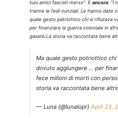
tuoi amici fascisti merxx”
. E
ancora
:
“I 
tranne le fedi nunziali. Le hanno date 
quale gesto patriottico chi si rifiutav
per finanziare la guerra coloniale in af
gasate.La storia va raccontata bene alt
Ma quale gesto potriottico chi 
dovuto aggiungere … per finanz
fece milioni di morti con per
storia va raccontata bene altr
— Luna (@lunalopr)
April 23,