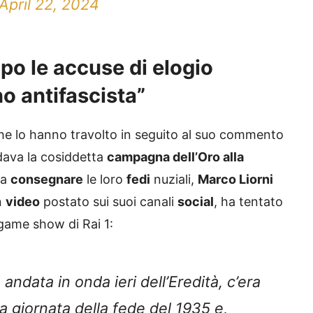
April 22, 2024
po le accuse di elogio
no antifascista”
e lo hanno travolto in seguito al suo commento
rdava la cosiddetta
campagna dell’Oro alla
a
consegnare
le loro
fedi
nuziali,
Marco Liorni
n
video
postato sui suoi canali
social
, ha tentato
 game show di Rai 1:
 andata in onda ieri dell’Eredità, c’era
a giornata della fede del 1935 e,