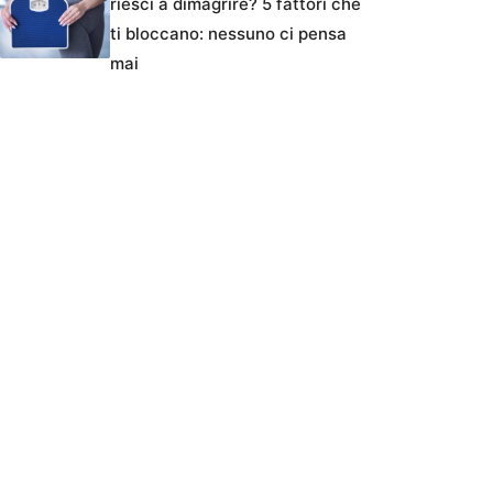
riesci a dimagrire? 5 fattori che
ti bloccano: nessuno ci pensa
mai