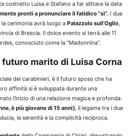
ostretto Luisa e Stefano a far slittare la data
mente pronti a pronunciare il fatidico “sì”.
I due
e la cerimonia avrà luogo a
Palazzolo sull’Oglio
,
incia di Brescia. Il dolce evento si terrà alle 11
ourdes, conosciuto come la “Madonnina”.
l futuro marito di Luisa Corna
iciale dei carabinieri, è il futuro sposo che ha
oro affinità si è sviluppata durante una
ato l’inizio di una relazione magica e profonda.
nne, è più giovane di 15 anni)
, il legame tra i due
ducia, la serenità e la complicità reciproca.
ndante
della Compagnia di Chiari, dimostrando