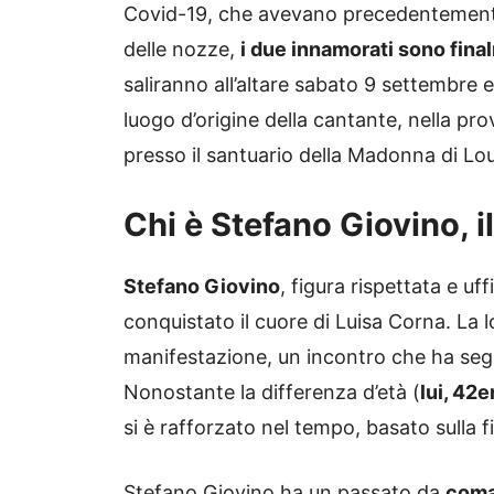
Covid-19, che avevano precedentemente c
delle nozze,
i due innamorati sono final
saliranno all’altare sabato 9 settembre 
luogo d’origine della cantante, nella prov
presso il santuario della Madonna di L
Chi è Stefano Giovino, i
Stefano Giovino
, figura rispettata e uff
conquistato il cuore di Luisa Corna. La l
manifestazione, un incontro che ha segn
Nonostante la differenza d’età (
lui, 42e
si è rafforzato nel tempo, basato sulla fi
Stefano Giovino ha un passato da
coma