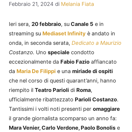
Febbraio 21, 2024
di
Melania Fiata
Ieri sera,
20 febbraio
, su
Canale 5
e in
streaming su
Mediaset Infinity
è andato in
onda, in seconda serata,
Dedicato a Maurizio
Costanzo.
Uno
speciale
condotto
eccezionalmente da
Fabio Fazio
affiancato
da
Maria De Filippi
e una
miriade di ospiti
che nel corso di questi quarant’anni, hanno
riempito il
Teatro Parioli
di
Roma
,
ufficialmente ribattezzato
Parioli Costanzo
.
Tantissimi i volti noti presenti per
omaggiare
il grande giornalista scomparso un anno fa:
Mara Venier, Carlo Verdone, Paolo Bonolis
e