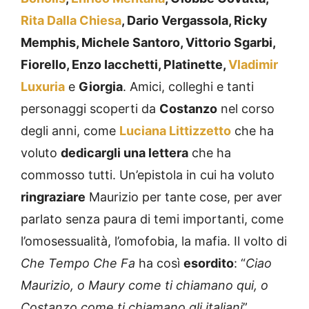
Rita Dalla Chiesa
, Dario Vergassola, Ricky
Memphis, Michele Santoro, Vittorio Sgarbi,
Fiorello, Enzo Iacchetti, Platinette,
Vladimir
Luxuria
e
Giorgia
. Amici, colleghi e tanti
personaggi scoperti da
Costanzo
nel corso
degli anni, come
Luciana Littizzetto
che ha
voluto
dedicargli una lettera
che ha
commosso tutti. Un’epistola in cui ha voluto
ringraziare
Maurizio per tante cose, per aver
parlato senza paura di temi importanti, come
l’omosessualità, l’omofobia, la mafia. Il volto di
Che Tempo Che Fa
ha così
esordito
: “
Ciao
Maurizio, o Maury come ti chiamano qui, o
Costanzo come ti chiamano gli italiani
”.