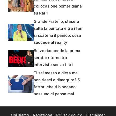
collocazione pomeridiana
su Rai 1
Grande Fratello, stasera
salta la puntata e tra i fan
si scatena il panico: cosa
succede al reality
Belve riaccende la prima
serata: ritorno tra
interviste senza filtri
Ti sei messo a dieta ma
non riesci a dimagrire? 5
fattori che ti bloccano:
nessuno ci pensa mai
Chi siamo
-
Redazione
-
Privacy Policy
-
Disclaimer