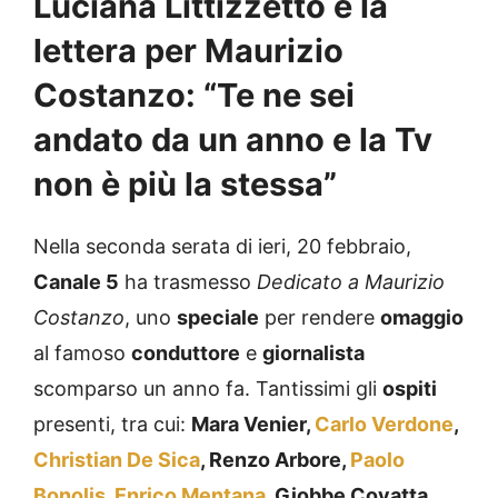
Luciana Littizzetto e la
lettera per Maurizio
Costanzo: “Te ne sei
andato da un anno e la Tv
non è più la stessa”
Nella seconda serata di ieri, 20 febbraio,
Canale 5
ha trasmesso
Dedicato a Maurizio
Costanzo
, uno
speciale
per rendere
omaggio
al famoso
conduttore
e
giornalista
scomparso un anno fa. Tantissimi gli
ospiti
presenti, tra cui:
Mara Venier
,
Carlo Verdone
,
Christian De Sica
, Renzo Arbore,
Paolo
Bonolis
,
Enrico Mentana
, Giobbe Covatta,