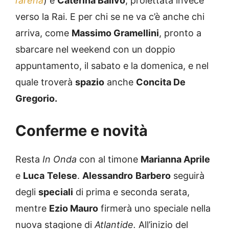
l’arena
) e
Caterina Balivo
, proiettata invece
verso la Rai. E per chi se ne va c’è anche chi
arriva, come
Massimo Gramellini
, pronto a
sbarcare nel weekend con un doppio
appuntamento, il sabato e la domenica, e nel
quale troverà
spazio
anche
Concita De
Gregorio.
Conferme e novità
Resta
In Onda
con al timone
Marianna Aprile
e
Luca
Telese
.
Alessandro
Barbero
seguirà
degli
speciali
di prima e seconda serata,
mentre
Ezio Mauro
firmerà uno speciale nella
nuova stagione di
Atlantide.
All’inizio del