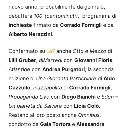
nuovo anno, probabilmente da gennaio,
debutterà
100’ (centominuti),
programma di
inchieste
firmato da
Corrado
Formigli
e da
Alberto
Nerazzini
.
Confermato su
La7
anche
Otto e Mezzo
di
Lilli
Gruber
,
diMartedì
con
Giovanni
Floris
,
Atlantide
con
Andrea
Purgatori
, la seconda
edizione di
Una Giornata Particolare
di
Aldo
Cazzullo,
Piazzapulita
di
Corrado Formigli
,
Propaganda Live
con
Diego Bianchi
e
Eden –
Un pianeta da Salvare
con
Licia
Colò
.
Restano al loro posto anche
Omnibus
,
condotto da
Gaia Tortora
e
Alessandra