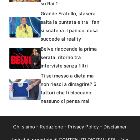
su Rai 1
Grande Fratello, stasera
salta la puntata e tra i fan
si scatena il panico: cosa
succede al reality
Belve riaccende la prima
serata: ritorno tra
interviste senza filtri
Ti sei messo a dieta ma
non riesci a dimagrire? 5
fattori che ti bloccano:
nessuno ci pensa mai
Chi siamo
-
Redazione
-
Privacy Policy
-
Disclaimer
Imtv.it di proprietà di CONTENUTI DIGITALI SRL - Via