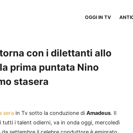
OGGI IN TV
ANTI
rna con i dilettanti allo
lla prima puntata Nino
mo stasera
a sera
in Tv sotto la conduzione di
Amadeus
. Il
tti i talent odierni, va in onda oggi, mercoledì
e da settembre il celebre conduttore è emigrato