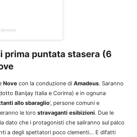
 (@nove)
ni prima puntata stasera (6
ove
le
Nove
con la conduzione di
Amadeus
. Saranno
otto Banijay Italia e Corima) e in ognuna
ttanti allo sbaraglio
‘, persone comuni e
eranno le loro
stravaganti
esibizioni
. Due le
ia dato che i protagonisti che saliranno sul palco
ti a degli spettatori poco clementi… E difatti