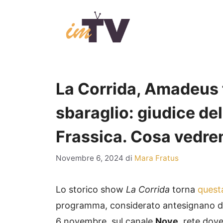
Vai
al
contenuto
La Corrida, Amadeus to
sbaraglio: giudice de
Frassica. Cosa vedre
Novembre 6, 2024
di
Mara Fratus
Lo storico show
La Corrida
torna
quest
programma, considerato antesignano di tu
6 novembre, sul canale
Nove
, rete dov