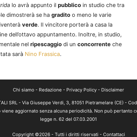
rida
lo avrà appunto il
pubblico
in studio che tra
tole dimostrerà se ha
gradito
o meno le varie
iventerà
verde
. Il vincitore porterà a casa la
fine dell’ottavo appuntamento. Inoltre, in studio,
mentale nel
ripescaggio
di un
concorrente
che
ntata sarà
Nino Frassica
.
Chi siamo
-
Redazione
-
Privacy Policy
-
Disclaimer
ALI SRL - Via Giuseppe Verdi, 3, 81051 Pietramelare (CE) - Cod
nto viene aggiornato senza alcuna periodicità. Non può pertanto co
legge n. 62 del 07.03.2001
Copyright ©2026 - Tutti i diritti riservati -
Contattaci