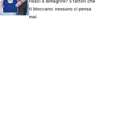
riesci a dimagrire? 5 fattori che
ti bloccano: nessuno ci pensa
mai