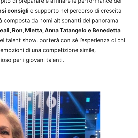
pito di preparare e affinare le performance dei
osi consigli
e supporto nel percorso di crescita
arà composta da nomi altisonanti del panorama
Leali, Ron, Mietta, Anna Tatangelo e Benedetta
l talent show, porterà con sé l’esperienza di chi
e emozioni di una competizione simile,
oso per i giovani talenti.