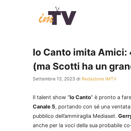
Vai
al
contenuto
Io Canto imita Amici:
(ma Scotti ha un gran
Settembre 13, 2023
di
Redazione IMTV
Il talent show “
Io Canto
” è pronto a far
Canale 5
, portando con sé una ventata 
pubblico dell’ammiraglia Mediaset.
Gerr
anche per la voci della sua probabile c