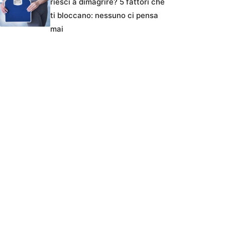
riesci a dimagrire? 5 fattori che
ti bloccano: nessuno ci pensa
mai