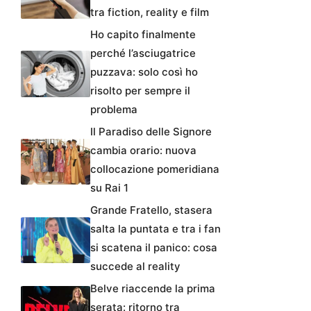
tra fiction, reality e film
Ho capito finalmente
perché l’asciugatrice
puzzava: solo così ho
risolto per sempre il
problema
Il Paradiso delle Signore
cambia orario: nuova
collocazione pomeridiana
su Rai 1
Grande Fratello, stasera
salta la puntata e tra i fan
si scatena il panico: cosa
succede al reality
Belve riaccende la prima
serata: ritorno tra