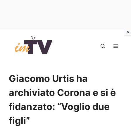
Vai
al
MEN
contenuto
Giacomo Urtis ha
archiviato Corona e si è
fidanzato: “Voglio due
figli”