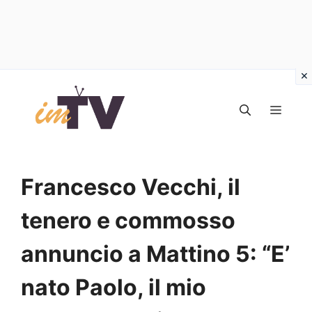
Vai
al
MEN
contenuto
Francesco Vecchi, il
tenero e commosso
annuncio a Mattino 5: “E’
nato Paolo, il mio