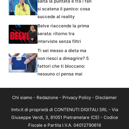
salta la puntata e tra i fan
si scatena il panico: cosa
succede al reality
Belve riaccende la prima
serata: ritorno tra
interviste senza filtri
Ti sei messo a dieta ma
non riesci a dimagrire? 5
fattori che ti bloccano:
nessuno ci pensa mai
Chi siamo
-
Redazione
-
Privacy Policy
-
Disclaimer
Imtv.it di proprietà di CONTENUTI DIGITALI SRL - Via
Giuseppe Verdi, 3, 81051 Pietramelare (CE) - Codice
Fiscale e Partita I.V.A. 04012790616