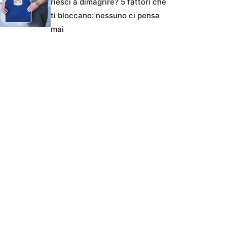
riesci a dimagrire? 5 fattori che
ti bloccano: nessuno ci pensa
mai