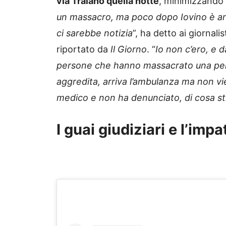
via Traiano quella notte
, minimizzando l
un massacro, ma poco dopo Iovino è and
ci sarebbe notizia
”, ha detto ai giornal
riportato da
Il Giorno
. “
Io non c’ero, e d
persone che hanno massacrato una perso
aggredita, arriva l’ambulanza ma non vi
medico e non ha denunciato, di cosa st
I guai giudiziari e l’impa