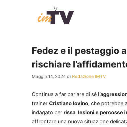
Vai
al
contenuto
Fedez e il pestaggio a
rischiare l’affidamento
Maggio 14, 2024
di
Redazione IMTV
Continua a far parlare di sé
l’aggression
trainer
Cristiano Iovino
, che potrebbe 
indagato per
rissa
,
lesioni e percosse 
affrontare una nuova situazione delicat