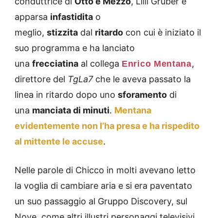
conduttrice di
Otto e Mezzo
, Lilli Gruber è
apparsa
infastidita
o
meglio,
stizzita
dal
ritardo
con cui è iniziato il
suo programma e ha lanciato
una
frecciatina
al collega
,
Enrico Mentana
direttore del
TgLa7
che le aveva passato la
linea in ritardo dopo uno
sforamento
di
una
manciata di minuti
.
Mentana
evidentemente non l’ha presa e ha rispedito
al mittente le accuse
.
Nelle parole di Chicco in molti avevano letto
la voglia di cambiare aria e si era paventato
un suo passaggio al Gruppo Discovery, sul
Nove, come altri illustri personaggi televisivi