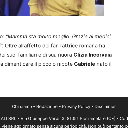
zo:
“Mamma sta molto meglio. Grazie ai medici,
i”.
Oltre all’affetto dei fan l’attrice romana ha
i suoi familiari e di sua nuora
Clizia Incorvaia
 dimenticare il piccolo nipote
Gabriele
nato il
Chi siamo
-
Redazione
-
Privacy Policy
-
Disclaimer
ALI SRL - Via Giuseppe Verdi, 3, 81051 Pietramelare (CE) - Cod
nto viene aggiornato senza alcuna periodicità. Non può pertanto co