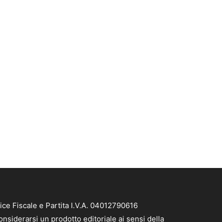
ice Fiscale e Partita I.V.A. 04012790616
nsiderarsi un prodotto editoriale ai sensi della