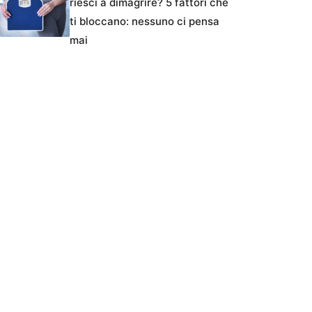
riesci a dimagrire? 5 fattori che
ti bloccano: nessuno ci pensa
mai