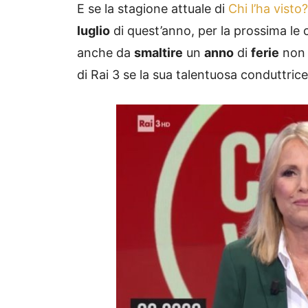
E se la stagione attuale di
Chi l’ha visto?
luglio
di quest’anno, per la prossima le c
anche da
smaltire
un
anno
di
ferie
non 
di Rai 3 se la sua talentuosa conduttri