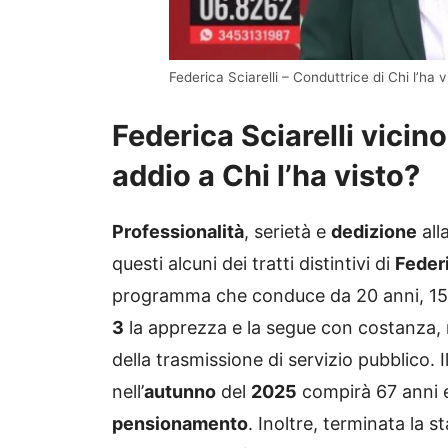
Federica Sciarelli – Conduttrice di Chi l’ha v
Federica Sciarelli vicin
addio a Chi l’ha visto?
Professionalità
, serietà e
dedizione
all
questi alcuni dei tratti distintivi di
Feder
programma che conduce da 20 anni, 15 d
3
la apprezza e la segue con costanza, 
della trasmissione di servizio pubblico. I
nell’
autunno
del
2025
compirà 67 anni e
pensionamento
. Inoltre, terminata la s