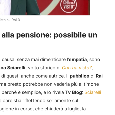
isto su Rai 3
o alla pensione: possibile un
a causa, senza mai dimenticare l’
empatia
, sono
ica
Sciarelli
, volto storico di
Chi l’ha visto?
,
i questi anche come autrice. Il
pubblico
di
Rai
ma presto potrebbe non vederla più al timone
l perché è semplice, e lo rivela
Tv Blog
:
Sciarelli
 pare stia riflettendo seriamente sul
tagione in corso, che chiuderà a luglio, la