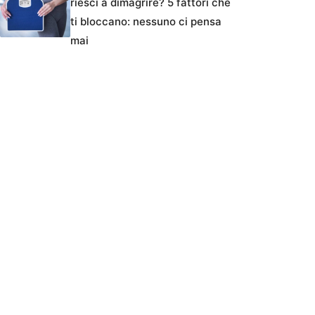
riesci a dimagrire? 5 fattori che
ti bloccano: nessuno ci pensa
mai