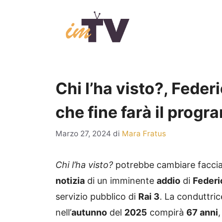
Vai
al
contenuto
Chi l’ha visto?, Federi
che fine farà il prog
Marzo 27, 2024
di
Mara Fratus
Chi l’ha visto?
potrebbe cambiare faccia 
notizia
di un imminente
addio
di
Federi
servizio pubblico di
Rai 3
. La conduttric
nell’
autunno
del
2025
compirà
67 anni