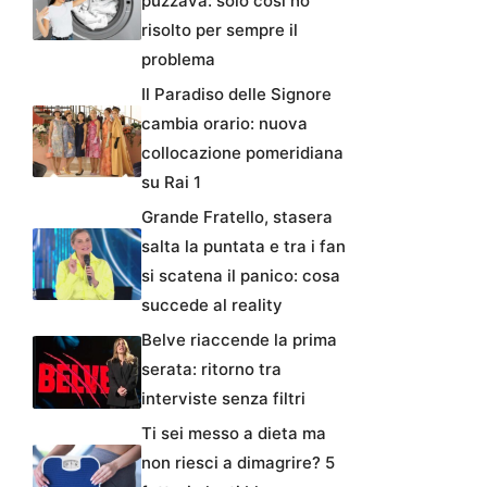
puzzava: solo così ho
risolto per sempre il
problema
Il Paradiso delle Signore
cambia orario: nuova
collocazione pomeridiana
su Rai 1
Grande Fratello, stasera
salta la puntata e tra i fan
si scatena il panico: cosa
succede al reality
Belve riaccende la prima
serata: ritorno tra
interviste senza filtri
Ti sei messo a dieta ma
non riesci a dimagrire? 5