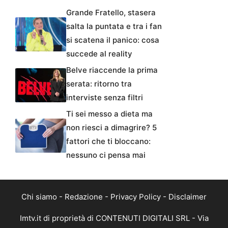
Grande Fratello, stasera
salta la puntata e tra i fan
si scatena il panico: cosa
succede al reality
Belve riaccende la prima
serata: ritorno tra
interviste senza filtri
Ti sei messo a dieta ma
non riesci a dimagrire? 5
fattori che ti bloccano:
nessuno ci pensa mai
Chi siamo
-
Redazione
-
Privacy Policy
-
Disclaimer
Imtv.it di proprietà di CONTENUTI DIGITALI SRL - Via
Giuseppe Verdi, 3, 81051 Pietramelare (CE) - Codice