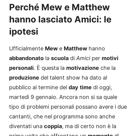
Perché Mew e Matthew
hanno lasciato Amici: le
ipotesi
Ufficialmente
Mew
e
Matthew
hanno
abbandonato
la
scuola
di
Amici
per
motivi
personali
. È questa la
motivazione
che la
produzione
del talent show ha dato al
pubblico al termine del
day
time
di oggi,
martedì 9 gennaio. Ancora non si sa quale
tipo di problemi personali possano avere i due
cantanti, che nel programma sono anche
diventati una
coppia
, ma di certo non è la
prima volta che affrontano un
momento
di