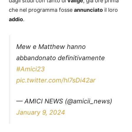
dagli studi con tanto di
valige
, già ore prima
che nel programma fosse
annunciato
il loro
addio
.
Mew e Matthew hanno
abbandonato definitivamente
#Amici23
pic.twitter.com/hl7sDi42ar
— AMICI NEWS (@amicii_news)
January 9, 2024