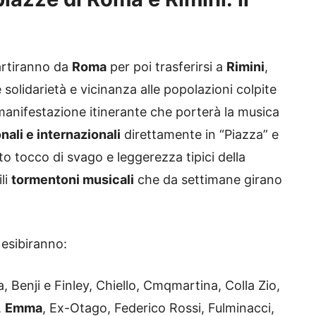
rtiranno da
Roma
per poi trasferirsi a
Rimini
,
olidarietà e vicinanza alle popolazioni colpite
anifestazione itinerante che porterà la musica
onali e internazionali
direttamente in “Piazza” e
usto tocco di svago e leggerezza tipici della
li
tormentoni musicali
che da settimane girano
 esibiranno:
ia, Benji e Finley, Chiello, Cmqmartina, Colla Zio,
,
Emma
, Ex-Otago, Federico Rossi, Fulminacci,