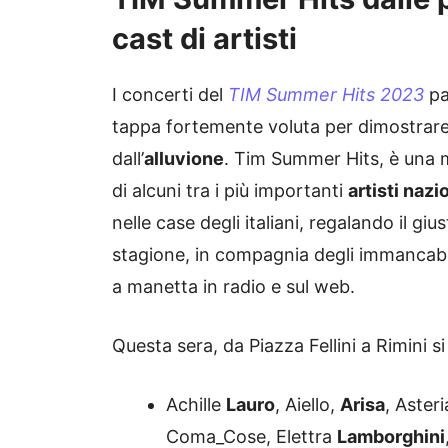
cast di artisti
I concerti del
TIM Summer Hits 2023
pa
tappa fortemente voluta per dimostrare s
dall’
alluvione
. Tim Summer Hits, è una m
di alcuni tra i più importanti
artisti nazi
nelle case degli italiani, regalando il gi
stagione, in compagnia degli immancabi
a manetta in radio e sul web.
Questa sera, da Piazza Fellini a Rimini si
Achille
Lauro
, Aiello,
Arisa
, Aster
Coma_Cose, Elettra
Lamborghini