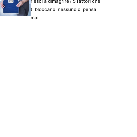
riesci a dimagrire? 5 fattori che
ti bloccano: nessuno ci pensa
mai