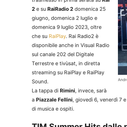
2
e su
RaiRadio 2
domenica 25
giugno, domenica 2 luglio e
domenica 9 luglio 2023, oltre
che su
RaiPlay
. Rai Radio2 è
disponibile anche in Visual Radio
sul canale 202 del Digitale
Terrestre e tivùsat, in diretta
streaming su RaiPlay e RaiPlay
Andr
Sound.
La tappa di
Rimini
, invece, sarà
a
Piazzale Fellini
, giovedì 6, venerdì 7 
di musica e ospiti.
TIM Summer Hits dalle p