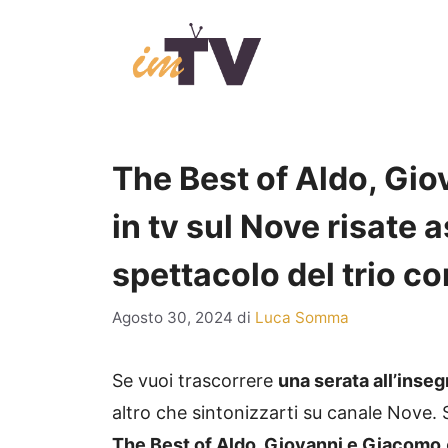
Vai
al
contenuto
The Best of Aldo, Gi
in tv sul Nove risate 
spettacolo del trio c
Agosto 30, 2024
di
Luca Somma
Se vuoi trascorrere
una serata all’inseg
altro che sintonizzarti su canale Nove.
The Best of Aldo, Giovanni e Giacomo