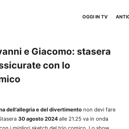
OGGI IN TV
ANTI
ovanni e Giacomo: stasera
assicurate con lo
omico
na dell’allegria e del divertimento
non devi fare
 Stasera
30 agosto 2024
alle 21.25 va in onda
con i migliori sketch del trio comico. Lo show