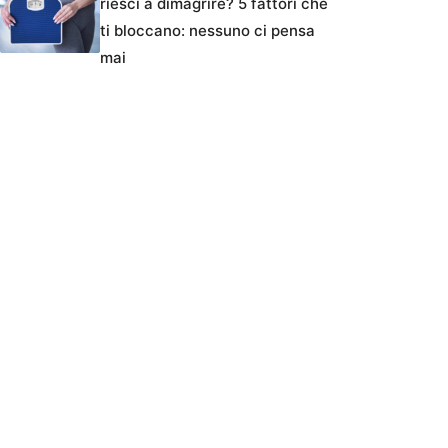
riesci a dimagrire? 5 fattori che
ti bloccano: nessuno ci pensa
mai