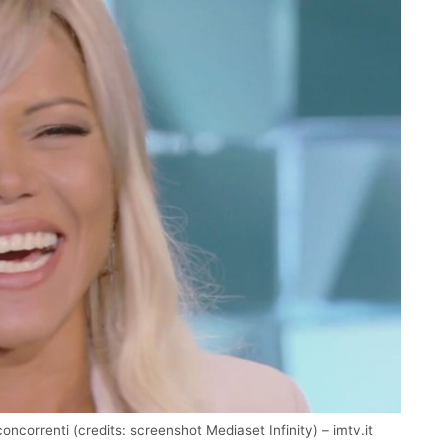
 concorrenti (credits: screenshot Mediaset Infinity) – imtv.it