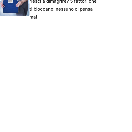
riesci a dimagrire? 5 fattori che
ti bloccano: nessuno ci pensa
mai