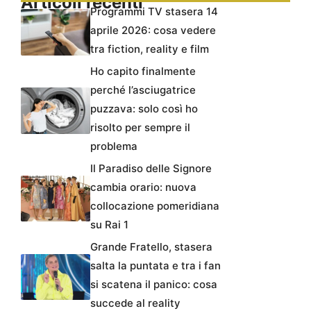
Articoli recenti
Programmi TV stasera 14
aprile 2026: cosa vedere
tra fiction, reality e film
Ho capito finalmente
perché l’asciugatrice
puzzava: solo così ho
risolto per sempre il
problema
Il Paradiso delle Signore
cambia orario: nuova
collocazione pomeridiana
su Rai 1
Grande Fratello, stasera
salta la puntata e tra i fan
si scatena il panico: cosa
succede al reality