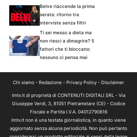
Belve riaccende la prima
serata: ritorno tra
interviste senza filtri
Ti sei messo a dieta ma
non riesci a dimagrire? 5
fattori che ti bloccano:
nessuno ci pensa mai
Chi siamo
-
Redazione
-
Privacy Policy
-
Disclaimer
Imtv.it di proprietà di CONTENUTI DIGITALI SRL - Via
Giuseppe Verdi, 3, 81051 Pietramelare (CE) - Codice
Fiscale e Partita I.V.A. 04012790616
Imtv.it non è una testata giornalistica, in quanto viene
aggiornato senza alcuna periodicità. Non può pertanto
considerarsi un prodotto editoriale ai sensi della legge