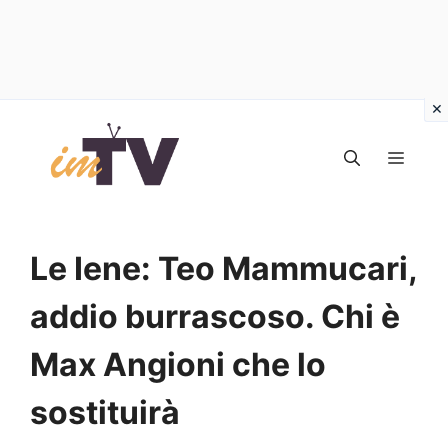
Vai
al
MEN
contenuto
Le Iene: Teo Mammucari,
addio burrascoso. Chi è
Max Angioni che lo
sostituirà