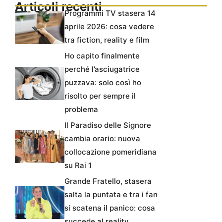
Articoli recenti
Programmi TV stasera 14
aprile 2026: cosa vedere
tra fiction, reality e film
Ho capito finalmente
perché l’asciugatrice
puzzava: solo così ho
risolto per sempre il
problema
Il Paradiso delle Signore
cambia orario: nuova
collocazione pomeridiana
su Rai 1
Grande Fratello, stasera
salta la puntata e tra i fan
si scatena il panico: cosa
succede al reality